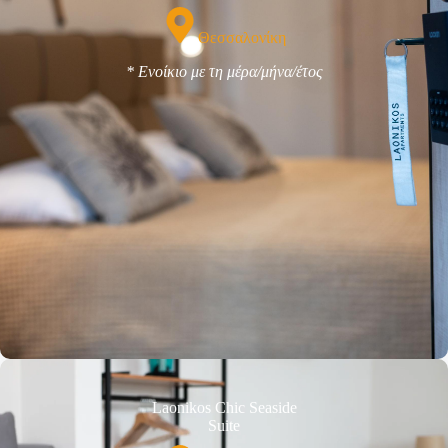
Θεσσαλονίκη
* Ενοίκιο με τη μέρα/μήνα/έτος
Laonikos Chic Seaside
Suite