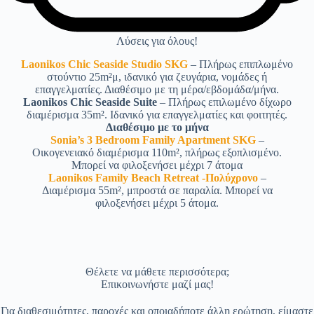
Λύσεις για όλους!
Laonikos Chic Seaside Studio SKG
– Πλήρως επιπλωμένο
στούντιο 25m²μ, ιδανικό για ζευγάρια, νομάδες ή
επαγγελματίες. Διαθέσιμο με τη μέρα/εβδομάδα/μήνα.
Laonikos Chic Seaside Suite
– Πλήρως επιλωμένο δίχωρο
διαμέρισμα 35m². Ιδανικό για επαγγελματίες και φοιτητές.
Διαθέσιμο με το μήνα
Sonia’s 3 Bedroom Family Apartment SKG
–
Οικογενειακό διαμέρισμα 110m², πλήρως εξοπλισμένο.
Μπορεί να φιλοξενήσει μέχρι 7 άτομα
Laonikos Family Beach Retreat -Πολύχρονο
–
Διαμέρισμα 55m², μπροστά σε παραλία. Μπορεί να
φιλοξενήσει μέχρι 5 άτομα.
Θέλετε να μάθετε περισσότερα;
Επικοινωνήστε μαζί μας!
Για διαθεσιμότητες, παροχές και οποιαδήποτε άλλη ερώτηση, είμαστε