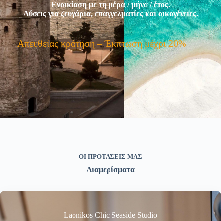
Ενοικίαση με τη μέρα / μήνα / έτος.
Λύσεις για ζευγάρια, επαγγελματίες και οικογένειες.
Απευθείας κράτηση – Έκπτωση μέχρι 20%
ΟΙ ΠΡΟΤΑΣΕΙΣ ΜΑΣ
Διαμερίσματα
Laonikos Chic Seaside Studio