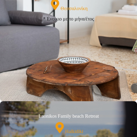
Θεσσαλονίκη
* Ενοίκιο με το μήνα/έτος
Laonikos Family beach Retreat
Halkidiki