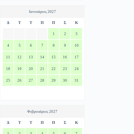
Ιανουάριος 2027
Δ
Τ
Τ
Π
Π
Σ
Κ
1
2
3
4
5
6
7
8
9
10
11
12
13
14
15
16
17
18
19
20
21
22
23
24
25
26
27
28
29
30
31
Φεβρουάριος 2027
Δ
Τ
Τ
Π
Π
Σ
Κ
1
2
3
4
5
6
7