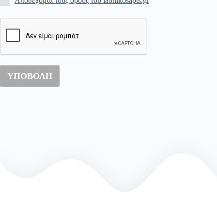
Αποδέχομαι τους όρους του laonikosapts.gr
ΥΠΟΒΟΛΗ