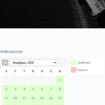
Διαθεσιμότητα
Skip Booking Form
Διαθέσιμο
Κλειστό
Δ
Τ
Τ
Π
Π
Σ
Κ
1
2
3
4
5
6
7
8
9
10
11
12
13
14
15