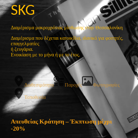
SKG
Διαμέρισμα μακροχρόνιας μίσθωσης στην Θεσσαλονίκη
Διαμέρισμα που δέχεται κατοικίδια, ιδανικό για φοιτητές,
επαγγελματίες
ή ζευγάρια.
Ενοικίαση με το μήνα ή με το έτος.
Διαθεσιμότητα
Παροχές
Φωτογραφίες
Τοποθεσία
Απευθείας Κράτηση – Έκπτωση μέχρι
-20%