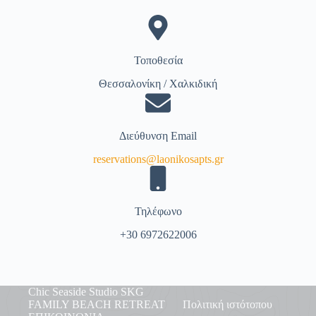
Τοποθεσία
Θεσσαλονίκη / Χαλκιδική
Διεύθυνση Email
reservations@laonikosapts.gr
Τηλέφωνο
+30 6972622006
Chic Seaside Studio SKG
FAMILY BEACH RETREAT
Πολιτική ιστότοπου